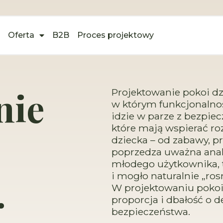
Oferta
B2B
Proces projektowy
nie
Projektowanie pokoi dz
w którym funkcjonalnoś
idzie w parze z bezpie
które mają wspierać ro
dziecka – od zabawy, p
poprzedza uważna anal
młodego użytkownika, t
.
i mogło naturalnie „ro
W projektowaniu pokoi 
proporcja i dbałość o d
bezpieczeństwa.