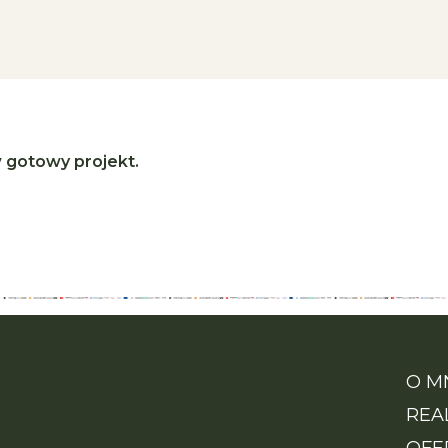
 gotowy projekt.
O M
REA
OFE