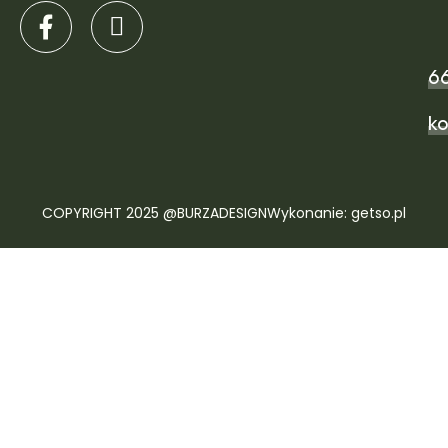
6
ko
COPYRIGHT 2025 @BURZADESIGN
Wykonanie: getso.pl