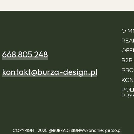
O M
REA
OFE
668 805 248
B2B
kontakt@burza-design.pl
PRO
KON
POL
PRY
COPYRIGHT 2025 @BURZADESIGN
Wykonanie: getso.pl